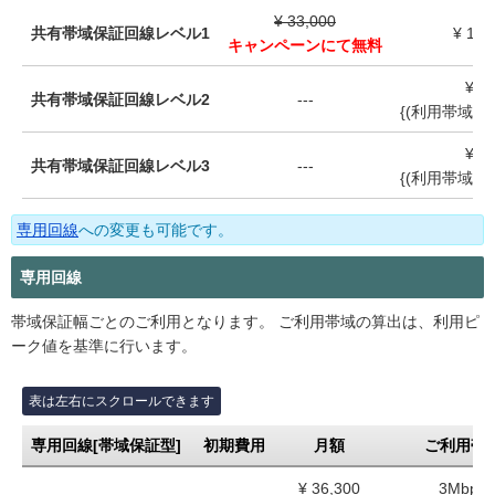
¥
33,000
共有帯域保証回線レベル1
¥
11,
キャンペーンにて無料
¥
11
共有帯域保証回線レベル2
---
{(利用帯域-10
¥
30
共有帯域保証回線レベル3
---
{(利用帯域-30
専用回線
への変更も可能です。
専用回線
帯域保証幅ごとのご利用となります。 ご利用帯域の算出は、利用ピ
ーク値を基準に行います。
専用回線[帯域保証型]
初期費用
月額
ご利用帯
¥
36,300
3Mbps