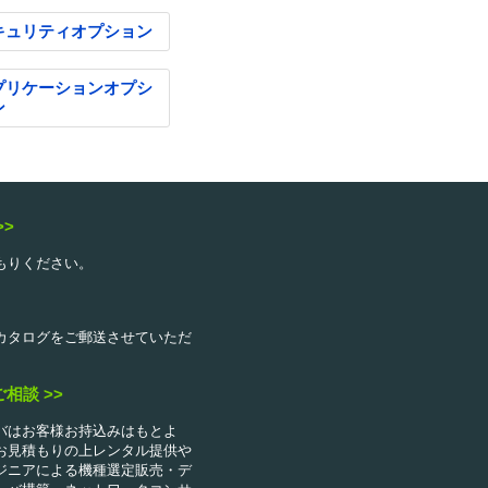
キュリティオプション
プリケーションオプシ
ン
>>
もりください。
カタログをご郵送させていただ
相談 >>
バはお客様お持込みはもとよ
お見積もりの上レンタル提供や
ジニアによる機種選定販売・デ