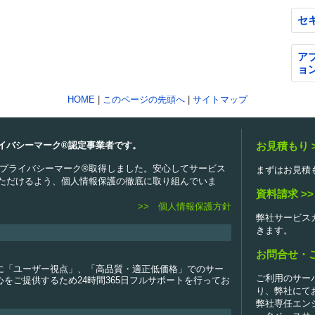
セ
ア
ョ
HOME
|
このページの先頭へ
|
サイトマップ
イバシーマーク®認定事業者です。
お見積もり 
2.06 プライバシーマーク®取得しました。安心してサービス
まずはお見積
ただけるよう、個人情報保護の徹底に取り組んでいま
資料請求 >>
>> 個人情報保護方針
弊社サービス
きます。
お問合せ・ご
に「ユーザー視点」、「高品質・適正低価格」でのサー
ご利用のサー
をご提供するため24時間365日フルサポートを行ってお
り、弊社にて
弊社専任エン