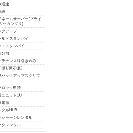
線増速
増設
部ネームサーバー(プライ
リ/セカンダリ)
ックアップ
ールドスタンバイ
ットスタンバイ
荷分散
ンテナンス線引き込み
守棚1/保守棚2
動バックアップスクリプ
Pブロック申請
設ユニット1U
設電源
ンタルHUB
用シャーシレンタル
ータレンタル