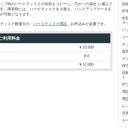
ップ時のハードディスクの内容をコピーし、万が一の場合 に備えて
回
す。障害時には、ハードディスクを入替え、バックアップデータを
IP
が可能となります。
外
マ
ディスク数量分の「
ハードディスク増設
」お申込みが必要です。
バ
コ
ご利用料金
ホ
¥
33,000
負
¥
0
メ
¥
11,000
保
自
ト
I
増
増
レ
汎
ル