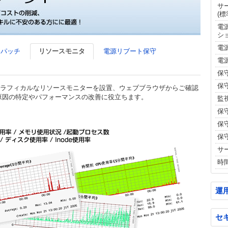
サ
(
電
シ
電
ィパッチ
リソースモニタ
電源リブート保守
電
保
保
ラフィカルなリソースモニターを設置、ウェブブラウザからご確認
原因の特定やパフォーマンスの改善に役立ちます。
監
保
保
保
サ
時
運
セ