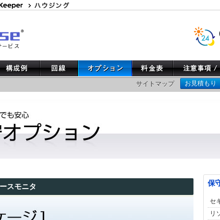
お見積もり
サイトマップ
保
ソースモニタ
セ
リ