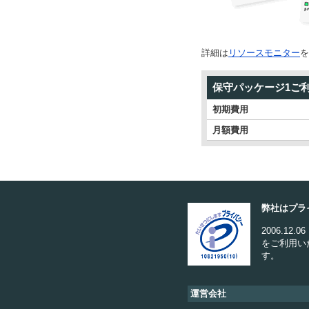
詳細は
リソースモニター
を
保守パッケージ1ご
初期費用
月額費用
弊社はプラ
2006.1
をご利用い
す。
運営会社